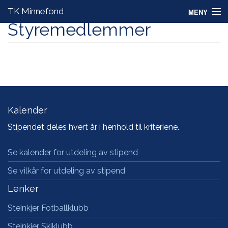
TK Minnefond
MENY
Styremedlemmer
Om Tor Kristian
Om fondet
Nyheter
Styret
Kalender
TKs Aktivitetsskole
Stipendet deles hvert år i henhold til kriteriene.
Se kalender for utdeling av stipend
Se vilkår for utdeling av stipend
Lenker
Steinkjer Fotballklubb
Steinkjer Skiklubb