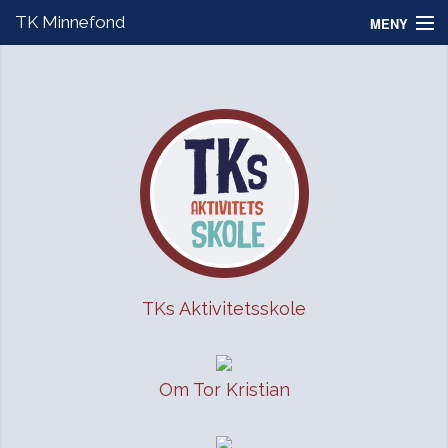
TK Minnefond
MENY
Om Tor Kristian
Om fondet
Nyheter
Styret
TKs Aktivitetsskole
TKs Aktivitetsskole
Om Tor Kristian