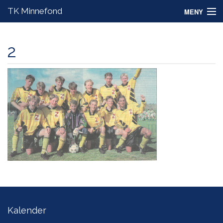
TK Minnefond
MENY
Om Tor Kristian
2
Om fondet
Nyheter
Styret
TKs Aktivitetsskole
Kalender