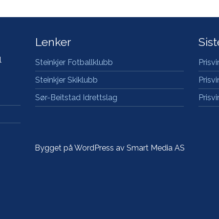
Lenker
Sis
l
Steinkjer Fotballklubb
Prisv
Steinkjer Skiklubb
Prisv
Sør-Beitstad Idrettslag
Prisv
Bygget på WordPress av
Smart Media AS