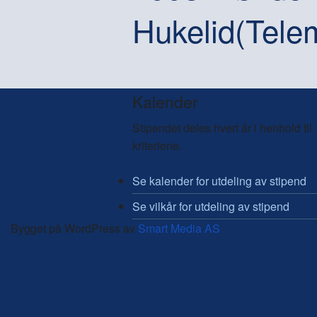
Hukelid(Tele
Kalender
Stipendet deles hvert år i henhold til
kriteriene.
Se kalender for utdeling av stipend
Se vilkår for utdeling av stipend
Bygget på WordPress av
Smart Media AS