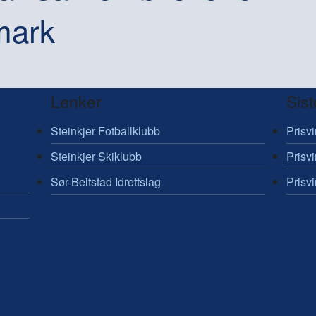
mark
Lenker
Sist
Steinkjer Fotballklubb
Prisv
Steinkjer Skiklubb
Prisv
Sør-Beitstad Idrettslag
Prisv