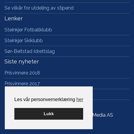
Se vilkår for utdeling av stipend
Lenker
Steinkjer Fotballklubb
Steinkjer Skiklubb
Sør-Beitstad Idrettslag
Siste nyheter
Prisvinnere 2018
Prisvinnere 2017
Prisvinnere 2016
Les vår personvernerklæring
her
Lukk
Bygget på WordPress av
Smart Media AS